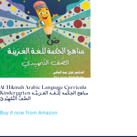
Al-Hikmah Arabic Language Curricula
Kindergarten مناهج الحِكْمة لِلّـغَـة العَـرَبيَّـة
الصَّفُّ التَّمْهِيْدِيّ
Buy it now from Amazon